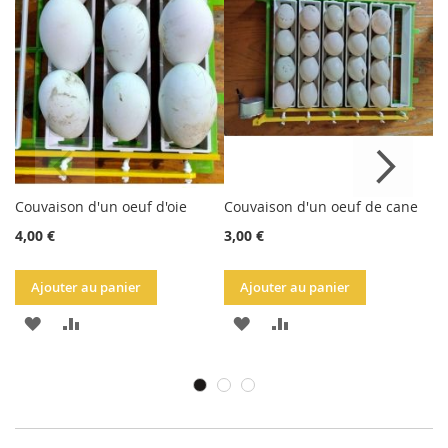
Couvaison d'un oeuf d'oie
Couvaison d'un oeuf de cane
Co
4,00 €
3,00 €
2,
Ajouter au panier
Ajouter au panier
AJOUTER
AJOUTER
AJOUTER
AJOUTER
À
AU
À
AU
LA
COMPARATEUR
LA
COMPARATEUR
LISTE
LISTE