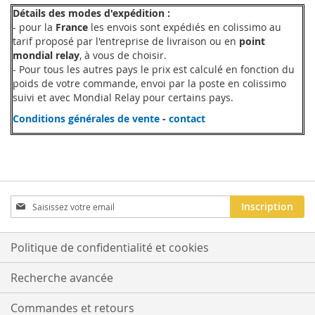
D'ACHATS
D'ACHATS
Détails des modes d'expédition :
- pour la
France
les envois sont expédiés en colissimo au
tarif proposé par l'entreprise de livraison ou en
point
mondial relay
, à vous de choisir.
- Pour tous les autres pays le prix est calculé en fonction du
poids de votre commande, envoi par la poste en colissimo
suivi et avec Mondial Relay pour certains pays.
Conditions générales de vente
-
contact
Inscription
Inscription
à
notre
newsletter
Politique de confidentialité et cookies
:
Recherche avancée
Commandes et retours